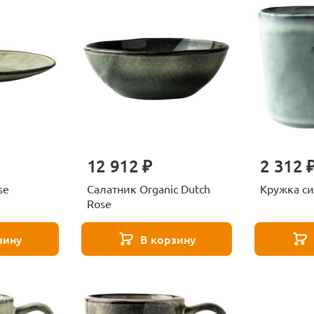
12 912 ₽
2 312 
se
Салатник Organic Dutch
Кружка си
Rose
зину
В корзину