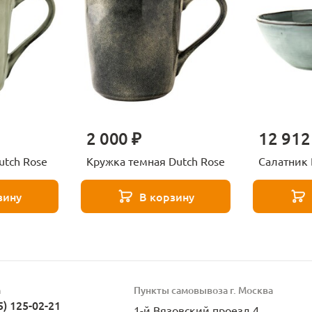
2 000 ₽
12 912
utch Rose
Кружка темная Dutch Rose
Салатник 
зину
В корзину
а
Пункты самовывоза г. Москва
5) 125-02-21
1-й Вязовский проезд 4