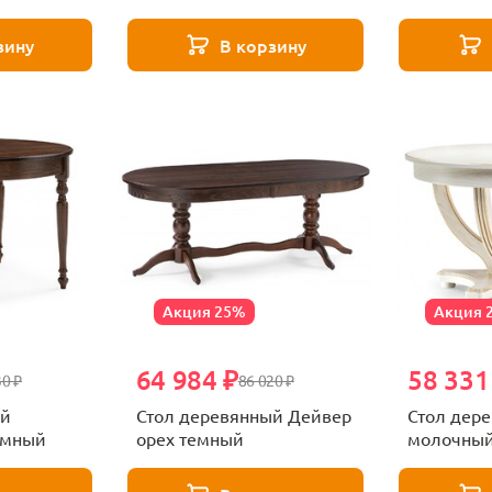
зину
В корзину
Акция 25%
Акция 
64 984 ₽
58 331
30 ₽
86 020 ₽
ый
Стол деревянный Дейвер
Стол дер
емный
орех темный
молочный