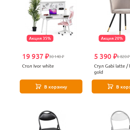
Акция 35%
Акция 20%
19 937 ₽
5 390 ₽
30 140 ₽
6 820 ₽
Стол Ivor white
Стул Gabi latte / 
gold
В корзину
В кор