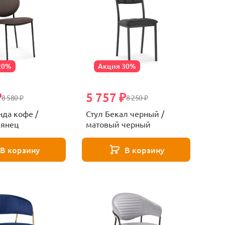
20%
Акция 30%
₽
5 757 ₽
8 580 ₽
8 250 ₽
нда кофе /
Стул Бекал черный /
лянец
матовый черный
В корзину
В корзину