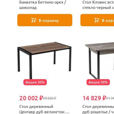
Банкетка Беттино орех /
Стол Кловис вст
шоколад
стекло черный 
черный
В корзину
В кор
Акция 30%
Акция 30%
20 002 ₽
14 829 ₽
28 820 ₽
21 3
Стол деревянный
Стол деревянн
Центавр дуб велингтон /
дуб рошелье / 