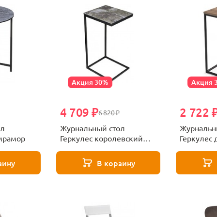
Акция 30%
Акция 
4 709 ₽
2 722 
6 820 ₽
ол
Журнальный стол
Журнальн
мрамор
Геркулес королевский
Геркулес 
мрамор
зину
В корзину