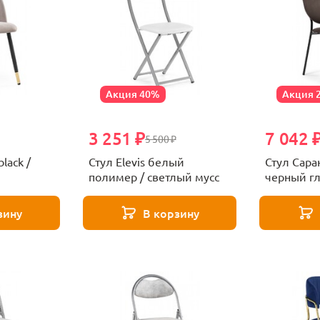
Акция 40%
Акция 
3 251 ₽
7 042 
5 500 ₽
black /
Стул Elevis белый
Стул Сара
полимер / светлый мусс
черный г
зину
В корзину