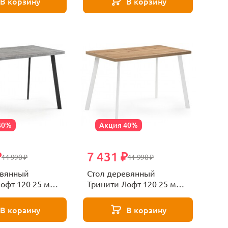
В корзину
В корзину
40%
Акция 40%
₽
7 431 ₽
11 990 ₽
11 990 ₽
евянный
Стол деревянный
офт 120 25 мм
Тринити Лофт 120 25 мм
атовый черный
дуб вотан / матовый
белый
В корзину
В корзину