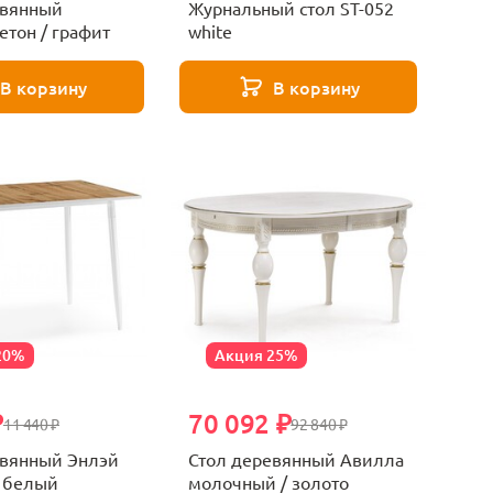
евянный
Журнальный стол ST-052
етон / графит
white
В корзину
В корзину
20%
Акция 25%
₽
70 092 ₽
11 440 ₽
92 840 ₽
евянный Энлэй
Стол деревянный Авилла
/ белый
молочный / золото