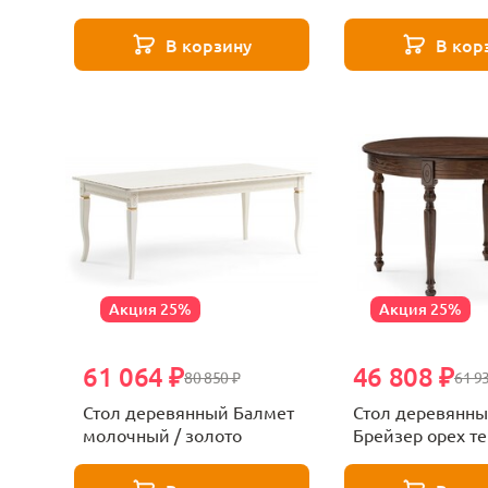
черный матовый
матовый
В корзину
В кор
Акция 25%
Акция 25%
61 064 ₽
46 808 ₽
80 850 ₽
61 9
Стол деревянный Балмет
Стол деревянн
молочный / золото
Брейзер орех т