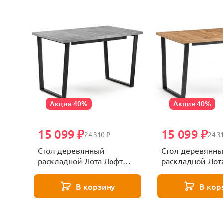
Акция 40%
Акция 40%
15 099 ₽
15 099 ₽
24 310 ₽
24 3
Стол деревянный
Стол деревянн
раскладной Лота Лофт
раскладной Лот
120 25 мм черный
120 25 мм черн
матовый / бетон
матовый / дуб в
В корзину
В кор