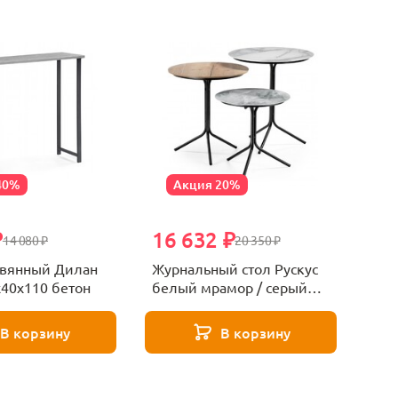
40%
Акция 20%
₽
16 632 ₽
14 080 ₽
20 350 ₽
евянный Дилан
Журнальный стол Рускус
х40х110 бетон
белый мрамор / серый
мрамор / галифакс
В корзину
В корзину