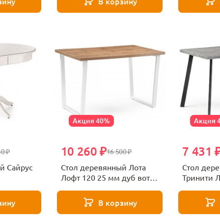
зину
В корзину
Акция 40%
Акция 
10 260 ₽
7 431 
30 ₽
16 500 ₽
й Сайрус
Стол деревянный Лота
Стол дер
Лофт 120 25 мм дуб вотан
Тринити Л
/ матовый белый
бетон / м
зину
В корзину