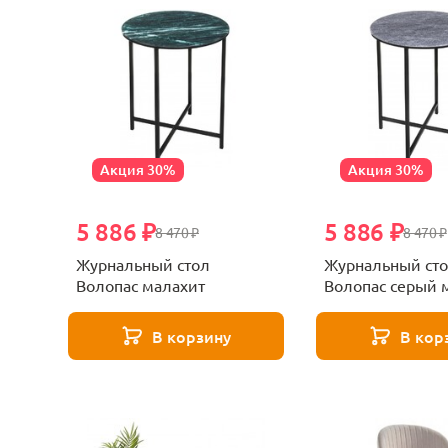
Акция 30%
Акция 30%
5 886 ₽
5 886 ₽
8 470 ₽
8 470 ₽
Журнальный стол
Журнальный ст
Волопас малахит
Волопас серый 
В корзину
В кор