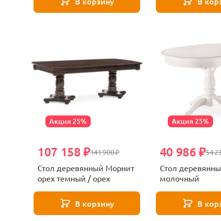
В корзину
В кор
Акция 25%
Акция 25%
107 158 ₽
40 986 ₽
141 900 ₽
54 2
Стол деревянный Морнит
Стол деревянны
орех темный / орех
молочный
В корзину
В кор