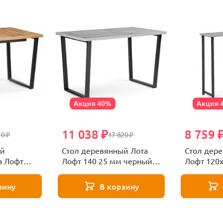
Акция 40%
Акция 
11 038 ₽
8 759 
10 ₽
17 820 ₽
ый
Стол деревянный Лота
Стол дер
а Лофт
Лофт 140 25 мм черный
Лофт 120
ый
матовый / бетон
отан
зину
В корзину