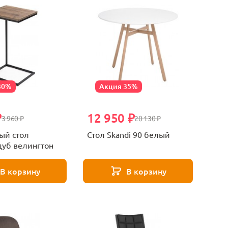
30%
Акция 35%
₽
12 950 ₽
3 960 ₽
20 130 ₽
ый стол
Стол Skandi 90 белый
дуб велингтон
В корзину
В корзину