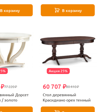
В корзину
В корзину
25%
Акция 25%
 ₽
60 707 ₽
77 220 ₽
80 410 ₽
евянный Дорсет
Стол деревянный
 / золото
Красидиано орех темный