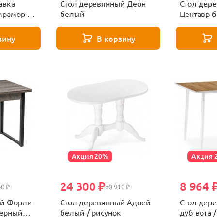
авка
Стол деревянный Деон
Стол дер
мрамор /
белый
Центавр б
зину
В корзину
Акция 20%
Акция 
24 300 ₽
8 964 
40 ₽
30 910 ₽
ый Форли
Стол деревянный Адней
Стол дер
черный
белый / рисунок
дуб вота 