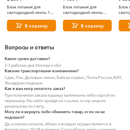
Блок питания для
Блок питания для
Блок 
светодиодной ленты 12В
светодиодной ленты
свето
40Вт IP67 Maytoni
IP67 12В 250Вт Maytoni
IP67 
Источники напряжения
Источники напряжения
Исто
В корзину
В корзину
12В 812001
12В 812006
12В 8
Вопросы и ответы
Какие сроки доставки?
2-3 рабочих дня Москва и обл
Какими транспортными компаниями?
Сдэк, Пэк, Деловые линии, Байкал сервис, Почта России, КИТ,
Желдорэкспедиция
Как я вам могу оплатить заказ?
При получении заказа курьеру наличными либо картой по
терминалу. На сайте пройдя по ссылке, от юр лица по
реквизитам по счету.
Могу ли я вернуть либо обменять товар, если он не
подошел?
Да, конечно можете, обмен и возврат осуществляется в
будние дни с 10-18 в течении 7-ми рабочих дней с момента