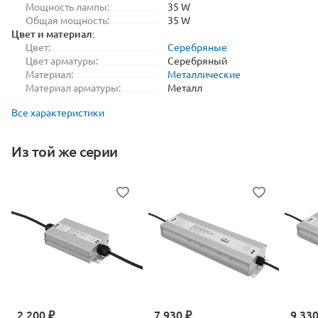
Мощность лампы:
35 W
Общая мощность:
35 W
Цвет и материал:
Цвет:
Серебряные
Цвет арматуры:
Серебряный
Материал:
Металлические
Материал арматуры:
Металл
Все характеристики
Из той же серии
2 200 ₽
7 930 ₽
9 330