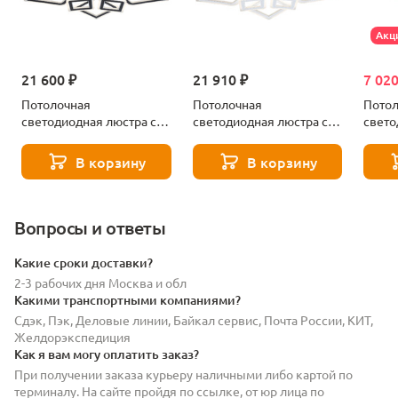
Акц
21 600 ₽
21 910 ₽
7 020
Потолочная
Потолочная
Пото
светодиодная люстра с
светодиодная люстра с
свето
пультом ду Ambrella light
пультом ду Ambrella light
Ambrel
Acrylica Original FA8915
Acrylica Original FA8914
Origi
В корзину
В корзину
Вопросы и ответы
Какие сроки доставки?
2-3 рабочих дня Москва и обл
Какими транспортными компаниями?
Сдэк, Пэк, Деловые линии, Байкал сервис, Почта России, КИТ,
Желдорэкспедиция
Как я вам могу оплатить заказ?
При получении заказа курьеру наличными либо картой по
терминалу. На сайте пройдя по ссылке, от юр лица по