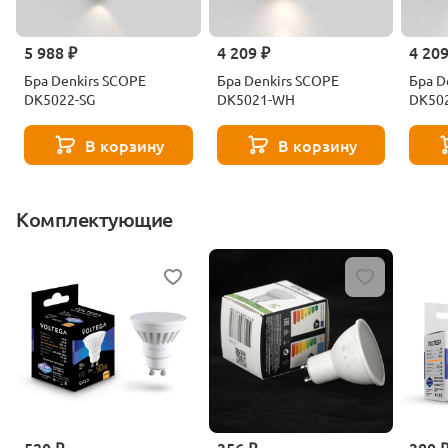
5 988 ₽
4 209 ₽
4 209
Бра Denkirs SCOPE
Бра Denkirs SCOPE
Бра D
DK5022-SG
DK5021-WH
DK50
В корзину
В корзину
Комплектующие