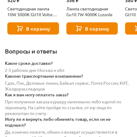
520 ₽
356 ₽
380 
Светодиодная лампа
Лампа светодиодная
Свето
10W 3000K GU10 Voltega
Gu10 7W 4000K Lussole
GU10
Ceramics Sofit 7265
Volte
В корзину
В корзину
Вопросы и ответы
Какие сроки доставки?
2-3 рабочих дня Москва и обл
Какими транспортными компаниями?
Сдэк, Пэк, Деловые линии, Байкал сервис, Почта России, КИТ,
Желдорэкспедиция
Как я вам могу оплатить заказ?
При получении заказа курьеру наличными либо картой по
терминалу. На сайте пройдя по ссылке, от юр лица по
реквизитам по счету.
Могу ли я вернуть либо обменять товар, если он не
подошел?
Да, конечно можете, обмен и возврат осуществляется в