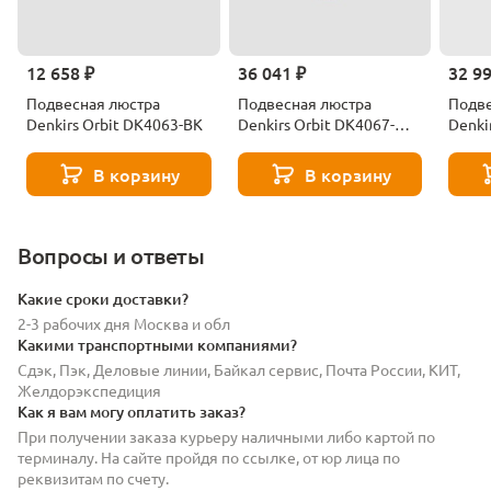
12 658 ₽
36 041 ₽
32 9
Подвесная люстра
Подвесная люстра
Подве
Denkirs Orbit DK4063-BK
Denkirs Orbit DK4067-
Denki
BK+SG
В корзину
В корзину
Вопросы и ответы
Какие сроки доставки?
2-3 рабочих дня Москва и обл
Какими транспортными компаниями?
Сдэк, Пэк, Деловые линии, Байкал сервис, Почта России, КИТ,
Желдорэкспедиция
Как я вам могу оплатить заказ?
При получении заказа курьеру наличными либо картой по
терминалу. На сайте пройдя по ссылке, от юр лица по
реквизитам по счету.