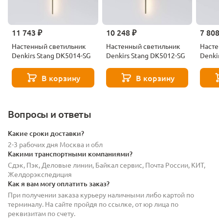
11 743 ₽
10 248 ₽
7 808
Настенный светильник
Настенный светильник
Насте
Denkirs Stang DK5014-SG
Denkirs Stang DK5012-SG
Denki
В корзину
В корзину
Вопросы и ответы
Какие сроки доставки?
2-3 рабочих дня Москва и обл
Какими транспортными компаниями?
Сдэк, Пэк, Деловые линии, Байкал сервис, Почта России, КИТ,
Желдорэкспедиция
Как я вам могу оплатить заказ?
При получении заказа курьеру наличными либо картой по
терминалу. На сайте пройдя по ссылке, от юр лица по
реквизитам по счету.