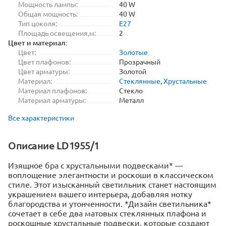
Мощность лампы:
40 W
Общая мощность:
40 W
Тип цоколя:
E27
Площадь освещения,м:
2
Цвет и материал:
Цвет:
Золотые
Цвет плафонов:
Прозрачный
Цвет арматуры:
Золотой
Материал:
Стеклянные
,
Хрустальные
Материал плафонов:
Стекло
Материал арматуры:
Металл
Все характеристики
Описание LD1955/1
Изящное бра с хрустальными подвесками* —
воплощение элегантности и роскоши в классическом
стиле. Этот изысканный светильник станет настоящим
украшением вашего интерьера, добавляя нотку
благородства и утонченности. *Дизайн светильника*
сочетает в себе два матовых стеклянных плафона и
роскошные хрустальные подвески, которые создают