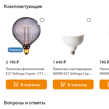
Комплектующие
Новинка
2 190 ₽
1 640 ₽
790 
Лампочка филоментная
Лампочка светодиодная
Лампо
Е27 Voltega Серия - 271
4000К Е27 Voltega Серия
4000К
8529
- 271 8589
- 271
В корзину
В корзину
Вопросы и ответы