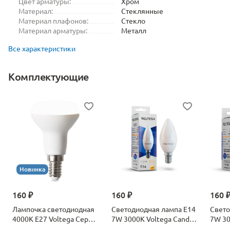
Цвет арматуры:
Хром
Материал:
Стеклянные
Материал плафонов:
Стекло
Материал арматуры:
Металл
Все характеристики
Комплектующие
Новинка
160 ₽
160 ₽
160 
Лампочка светодиодная
Светодиодная лампа E14
Свето
4000К Е27 Voltega Серия
7W 3000K Voltega Candle
7W 30
- 271 8585
7230
7242