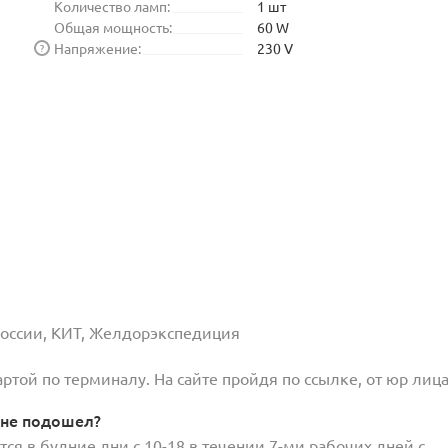
Количество ламп:
1 шт
Общая мощность:
60 W
Напряжение:
230 V
?
 России, КИТ, Желдорэкспедиция
той по терминалу. На сайте пройдя по ссылке, от юр лица
 не подошел?
ся в будние дни с 10-18 в течении 7-ми рабочих дней с