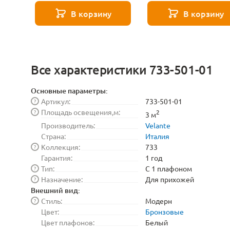
8529
271 8589
В корзину
В корзину
Все характеристики 733-501-01
Основные параметры:
Артикул:
733-501-01
?
Площадь освещения,м:
?
2
3 м
Производитель:
Velante
Страна:
Италия
Коллекция:
733
?
Гарантия:
1 год
Тип:
С 1 плафоном
?
Назначение:
Для прихожей
?
Внешний вид:
Стиль:
Модерн
?
Цвет:
Бронзовые
Цвет плафонов:
Белый