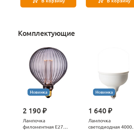
В корзину
В корзину
Комплектующие
Новинка
Новинка
2 190 ₽
1 640 ₽
Лампочка
Лампочка
филоментная Е27
светодиодная 4000
Voltega Серия - 271
Е27 Voltega Серия -