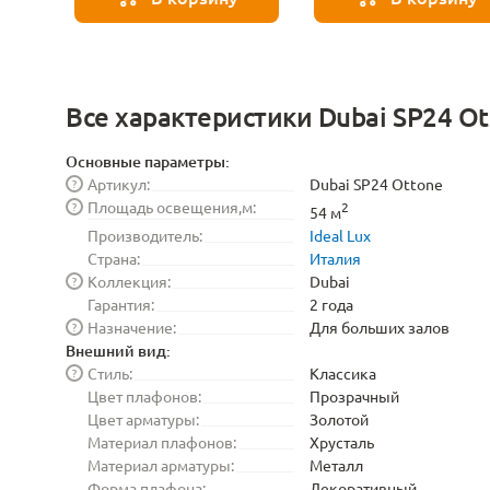
Все характеристики Dubai SP24 O
Основные параметры:
Артикул:
Dubai SP24 Ottone
?
Площадь освещения,м:
?
2
54 м
Производитель:
Ideal Lux
Страна:
Италия
Коллекция:
Dubai
?
Гарантия:
2 года
Назначение:
Для больших залов
?
Внешний вид:
Стиль:
Классика
?
Цвет плафонов:
Прозрачный
Цвет арматуры:
Золотой
Материал плафонов:
Хрусталь
Материал арматуры:
Металл
Форма плафона:
Декоративный