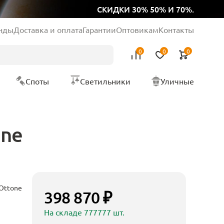
СКИДКИ 30% 50% И 70%.
нды
Доставка и оплата
Гарантии
Оптовикам
Контакты
0
0
0
Споты
Светильники
Уличные
one
 Ottone
398 870 ₽
На складе 777777 шт.