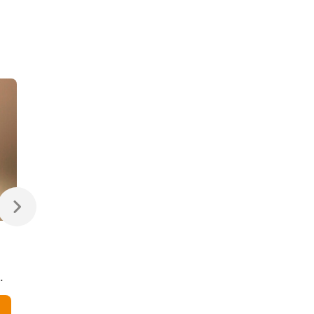
470 ₽
470 ₽
Светодиодная лампа
Светодиодная
Свеча на ветру
диммируемая лампа
Dimmable CW35 7W
7W 4200K E14
4200K E14
Elektrostandard
В корзину
В корзину