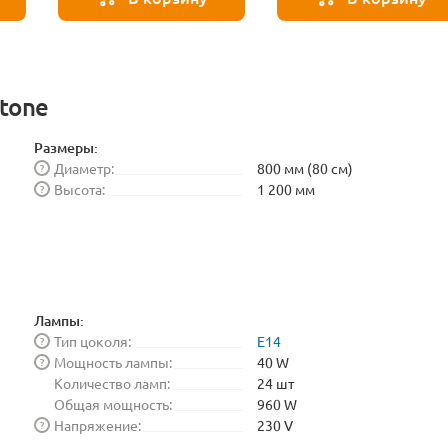
BLE1448
ttone
Размеры:
Диаметр:
800 мм (80 см)
?
Высота:
1 200 мм
?
Лампы:
Тип цоколя:
E14
?
Мощность лампы:
40 W
?
Количество ламп:
24 шт
Общая мощность:
960 W
Напряжение:
230 V
?