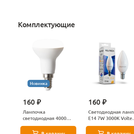
Комплектующие
Новинка
160 ₽
160 ₽
Лампочка
Светодиодная ламп
светодиодная 4000К
E14 7W 3000K Volte
Е27 Voltega Серия -
Candle 7230
271 8585
В корзину
В корзину