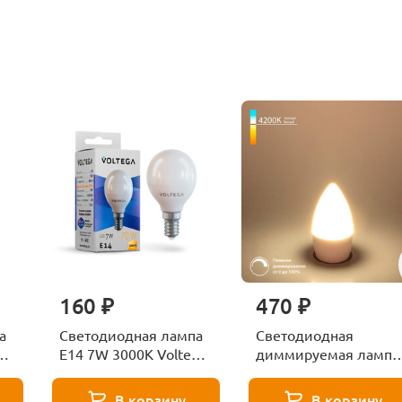
160 ₽
470 ₽
а
Светодиодная лампа
Светодиодная
ga
E14 7W 3000K Voltega
диммируемая лампа
Globe 7242
7W 4200K E14
Elektrostandard
В корзину
В корзину