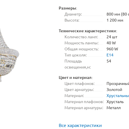
Размеры:
Диаметр:
800 мм (80 
Высота:
1 200 мм
Технические характеристики:
Количество ламп:
24 шт
Мощность лампы:
40 W
Общая мощность:
960 W
Тип цоколя:
E14
Площадь
54
освещения,м:
Цвет и материал:
Цвет плафонов:
Прозрачны
Цвет арматуры:
Золотой
Материал:
Хрустальн
Материал плафонов:
Хрусталь
Материал арматуры:
Металл
Все характеристики