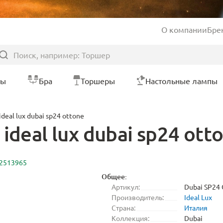
О компании
Бре
ры
Бра
Торшеры
Настольные лампы
deal lux dubai sp24 ottone
deal lux dubai sp24 ott
 2513965
Общее:
Артикул:
Dubai SP24
Производитель:
Ideal Lux
Страна:
Италия
Коллекция:
Dubai