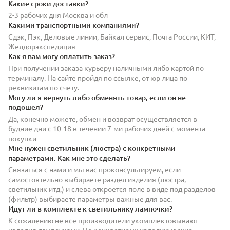
Какие сроки доставки?
2-3 рабочих дня Москва и обл
Какими транспортными компаниями?
Сдэк, Пэк, Деловые линии, Байкал сервис, Почта России, КИТ,
Желдорэкспедиция
Как я вам могу оплатить заказ?
При получении заказа курьеру наличными либо картой по
терминалу. На сайте пройдя по ссылке, от юр лица по
реквизитам по счету.
Могу ли я вернуть либо обменять товар, если он не
подошел?
Да, конечно можете, обмен и возврат осуществляется в
будние дни с 10-18 в течении 7-ми рабочих дней с момента
покупки
Мне нужен светильник (люстра) с конкретными
параметрами. Как мне это сделать?
Связаться с нами и мы вас проконсультируем, если
самостоятельно выбираете раздел изделия (люстра,
светильник итд.) и слева откроется поле в виде под разделов
(фильтр) выбираете параметры важные для вас.
Идут ли в комплекте к светильнику лампочки?
К сожалению не все производители укомплектовывают
изделия лампочками. По конкретному изделию нужно