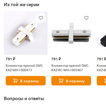
Из той же серии
791 ₽
791 ₽
791 
Коннектор прямой SWG
Коннектор прямой SWG
Конн
KXZ-WH-I 000413
KXZ-RC-WH-I 005467
KXZ-B
В корзину
В корзину
Вопросы и ответы