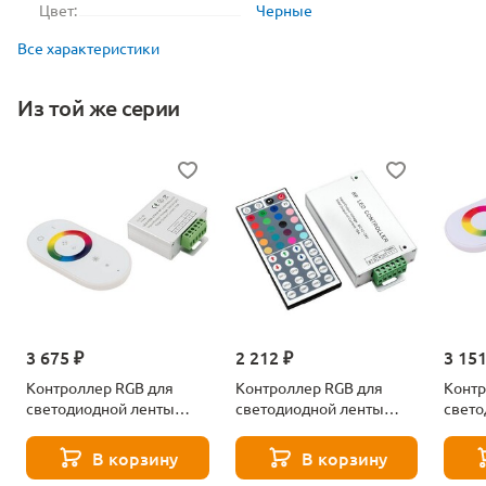
Цвет:
Черные
Все характеристики
Из той же серии
3 675 ₽
2 212 ₽
3 151
Контроллер RGB для
Контроллер RGB для
Контр
светодиодной ленты
светодиодной ленты
свето
SWG RF-RGB-S-18A-WH1
SWG RF-RGB-44-18A
SWG R
000279
000933
0019
В корзину
В корзину