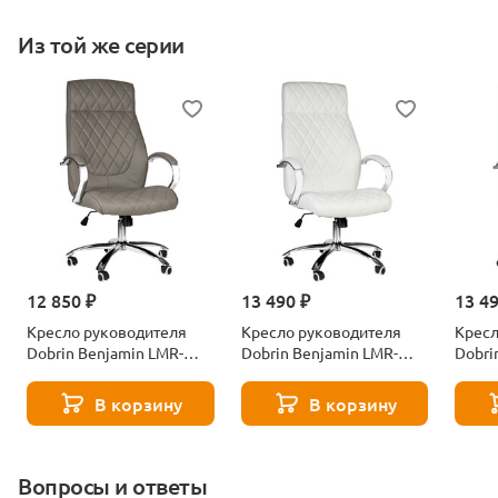
Из той же серии
12 850 ₽
13 490 ₽
13 4
Кресло руководителя
Кресло руководителя
Кресл
Dobrin Benjamin LMR-
Dobrin Benjamin LMR-
Dobri
117B_CH-M_EL-grey-
117B_CH-M_EL-white-
117B_
10433
10432
2486
В корзину
В корзину
Вопросы и ответы