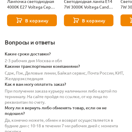
Лампочка светодиодная
Светодиодная лампа E14
Свето
4000К Е27 Voltega Серия
7W 3000K Voltega Candle
7W 30
- 271 8585
7230
7242
В корзину
В корзину
Вопросы и ответы
Какие сроки доставки?
2-3 рабочих дня Москва и обл
Какими транспортными компаниями?
Сдэк, Пэк, Деловые линии, Байкал сервис, Почта России, КИТ,
Желдорэкспедиция
Как я вам могу оплатить заказ?
При получении заказа курьеру наличными либо картой по
терминалу. На сайте пройдя по ссылке, от юр лица по
реквизитам по счету.
Могу ли я вернуть либо обменять товар, если он не
подошел?
Да, конечно можете, обмен и возврат осуществляется в
будние дни с 10-18 в течении 7-ми рабочих дней с момента
покупки