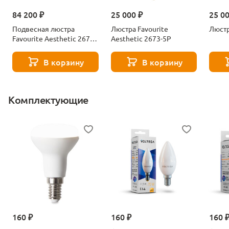
84 200 ₽
25 000 ₽
25 0
Подвесная люстра
Люстра Favourite
Люстр
Favourite Aesthetic 2672-
Aesthetic 2673-5P
16P
В корзину
В корзину
Комплектующие
160 ₽
160 ₽
160 