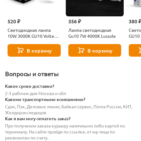
520 ₽
356 ₽
380 
Светодиодная лампа
Лампа светодиодная
Свето
10W 3000K GU10 Voltega
Gu10 7W 4000K Lussole
GU10
Ceramics Sofit 7265
Volte
В корзину
В корзину
Вопросы и ответы
Какие сроки доставки?
2-3 рабочих дня Москва и обл
Какими транспортными компаниями?
Сдэк, Пэк, Деловые линии, Байкал сервис, Почта России, КИТ,
Желдорэкспедиция
Как я вам могу оплатить заказ?
При получении заказа курьеру наличными либо картой по
терминалу. На сайте пройдя по ссылке, от юр лица по
реквизитам по счету.