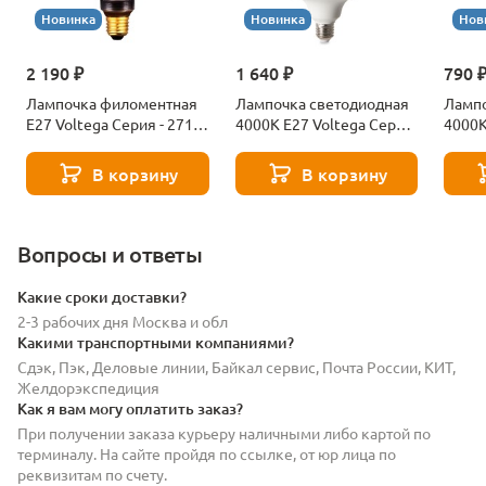
Новинка
Новинка
Нов
2 190 ₽
1 640 ₽
790 
Лампочка филоментная
Лампочка светодиодная
Лампо
Е27 Voltega Серия - 271
4000К Е27 Voltega Серия
4000К
8529
- 271 8589
- 271
В корзину
В корзину
Вопросы и ответы
Какие сроки доставки?
2-3 рабочих дня Москва и обл
Какими транспортными компаниями?
Сдэк, Пэк, Деловые линии, Байкал сервис, Почта России, КИТ,
Желдорэкспедиция
Как я вам могу оплатить заказ?
При получении заказа курьеру наличными либо картой по
терминалу. На сайте пройдя по ссылке, от юр лица по
реквизитам по счету.