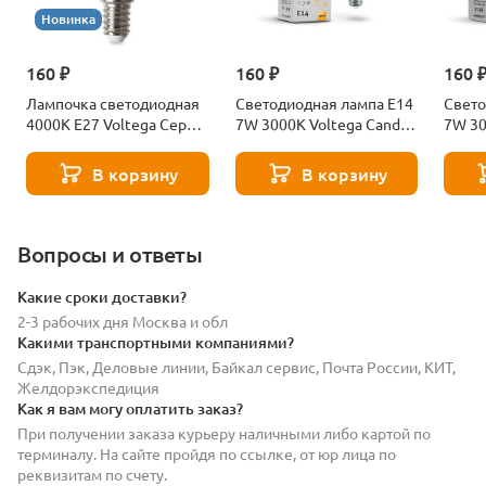
Новинка
160 ₽
160 ₽
160 
Лампочка светодиодная
Светодиодная лампа E14
Свето
4000К Е27 Voltega Серия
7W 3000K Voltega Candle
7W 30
- 271 8585
7230
7242
В корзину
В корзину
Вопросы и ответы
Какие сроки доставки?
2-3 рабочих дня Москва и обл
Какими транспортными компаниями?
Сдэк, Пэк, Деловые линии, Байкал сервис, Почта России, КИТ,
Желдорэкспедиция
Как я вам могу оплатить заказ?
При получении заказа курьеру наличными либо картой по
терминалу. На сайте пройдя по ссылке, от юр лица по
реквизитам по счету.