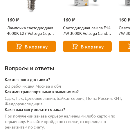
160 ₽
160 ₽
160 
Лампочка светодиодная
Светодиодная лампа E14
Свето
4000К Е27 Voltega Серия
7W 3000K Voltega Candle
7W 30
- 271 8585
7230
7242
В корзину
В корзину
Вопросы и ответы
Какие сроки доставки?
2-3 рабочих дня Москва и обл
Какими транспортными компаниями?
Сдэк, Пэк, Деловые линии, Байкал сервис, Почта России, КИТ,
Желдорэкспедиция
Как я вам могу оплатить заказ?
При получении заказа курьеру наличными либо картой по
терминалу. На сайте пройдя по ссылке, от юр лица по
реквизитам по счету.