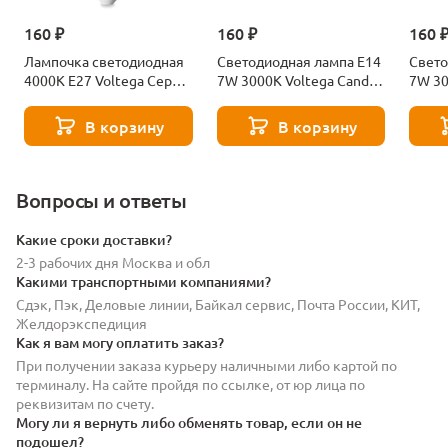
160 ₽
160 ₽
160 
Лампочка светодиодная
Светодиодная лампа E14
Свето
4000К Е27 Voltega Серия
7W 3000K Voltega Candle
7W 30
- 271 8585
7230
7242
В корзину
В корзину
Вопросы и ответы
Какие сроки доставки?
2-3 рабочих дня Москва и обл
Какими транспортными компаниями?
Сдэк, Пэк, Деловые линии, Байкал сервис, Почта России, КИТ,
Желдорэкспедиция
Как я вам могу оплатить заказ?
При получении заказа курьеру наличными либо картой по
терминалу. На сайте пройдя по ссылке, от юр лица по
реквизитам по счету.
Могу ли я вернуть либо обменять товар, если он не
подошел?