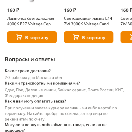
160 ₽
160 ₽
160 
Лампочка светодиодная
Светодиодная лампа E14
Свето
4000К Е27 Voltega Серия
7W 3000K Voltega Candle
7W 30
- 271 8585
7230
7242
В корзину
В корзину
Вопросы и ответы
Какие сроки доставки?
2-3 рабочих дня Москва и обл
Какими транспортными компаниями?
Сдэк, Пэк, Деловые линии, Байкал сервис, Почта России, КИТ,
Желдорэкспедиция
Как я вам могу оплатить заказ?
При получении заказа курьеру наличными либо картой по
терминалу. На сайте пройдя по ссылке, от юр лица по
реквизитам по счету.
Могу ли я вернуть либо обменять товар, если он не
подошел?