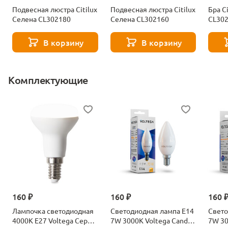
Подвесная люстра Citilux
Подвесная люстра Citilux
Бра C
Селена CL302180
Селена CL302160
CL30
В корзину
В корзину
Комплектующие
160 ₽
160 ₽
160 
Лампочка светодиодная
Светодиодная лампа E14
Свето
4000К Е27 Voltega Серия
7W 3000K Voltega Candle
7W 30