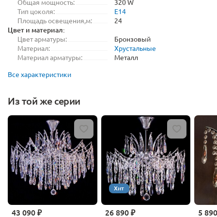
Общая мощность:
320 W
Тип цоколя:
E14
Площадь освещения,м:
24
Цвет и материал:
Цвет арматуры:
Бронзовый
Материал:
Хрустальные
Материал арматуры:
Металл
Все характеристики
Из той же серии
Хит
43 090 ₽
26 890 ₽
5 890