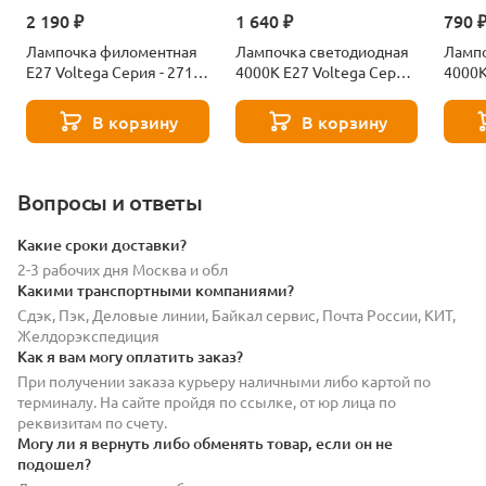
2 190 ₽
1 640 ₽
790 
Лампочка филоментная
Лампочка светодиодная
Лампо
Е27 Voltega Серия - 271
4000К Е27 Voltega Серия
4000К
8529
- 271 8589
- 271
В корзину
В корзину
Вопросы и ответы
Какие сроки доставки?
2-3 рабочих дня Москва и обл
Какими транспортными компаниями?
Сдэк, Пэк, Деловые линии, Байкал сервис, Почта России, КИТ,
Желдорэкспедиция
Как я вам могу оплатить заказ?
При получении заказа курьеру наличными либо картой по
терминалу. На сайте пройдя по ссылке, от юр лица по
реквизитам по счету.
Могу ли я вернуть либо обменять товар, если он не
подошел?