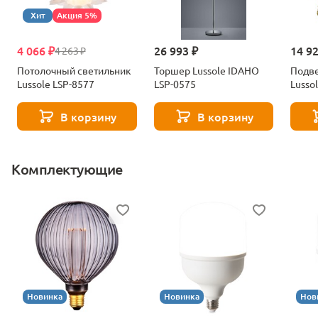
Хит
Акция 5%
4 066 ₽
26 993 ₽
14 9
4 263 ₽
Потолочный светильник
Торшер Lussole IDAHO
Подве
Lussole LSP-8577
LSP-0575
В корзину
В корзину
Комплектующие
Новинка
Новинка
Нов