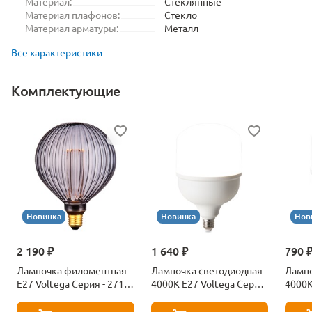
Материал:
Стеклянные
Материал плафонов:
Стекло
Материал арматуры:
Металл
Все характеристики
Комплектующие
Новинка
Новинка
Нов
2 190 ₽
1 640 ₽
790 
Лампочка филоментная
Лампочка светодиодная
Лампо
Е27 Voltega Серия - 271
4000К Е27 Voltega Серия
4000К
8529
- 271 8589
- 271