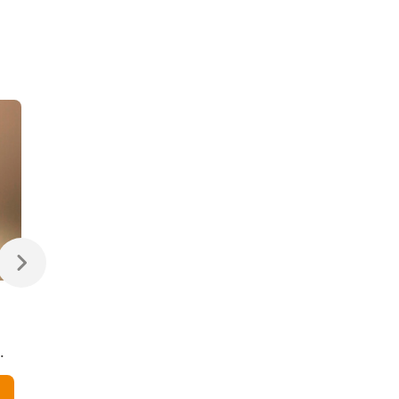
470 ₽
470 ₽
Светодиодная лампа
Светодиодная
Свеча на ветру
диммируемая лампа
Dimmable CW35 7W
7W 4200K E14
4200K E14
Elektrostandard
В корзину
В корзину