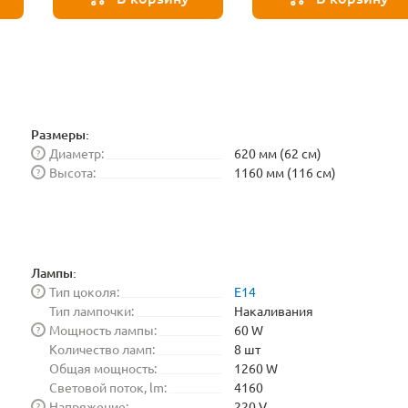
BLE1448
Размеры:
Диаметр:
620 мм (62 см)
?
Высота:
1160 мм (116 см)
?
Лампы:
Тип цоколя:
E14
?
Тип лампочки:
Накаливания
Мощность лампы:
60 W
?
Количество ламп:
8 шт
Общая мощность:
1260 W
Световой поток, lm:
4160
Напряжение:
220 V
?