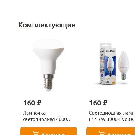
Комплектующие
160 ₽
160 ₽
Лампочка
Светодиодная ламп
светодиодная 4000К
E14 7W 3000K Volte
Е27 Voltega Серия -
Candle 7230
271 8585
В корзину
В корзину