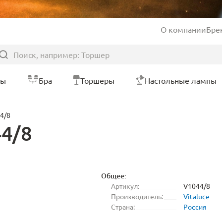
О компании
Бре
ры
Бра
Торшеры
Настольные лампы
44/8
44/8
Общее:
Артикул:
V1044/8
Производитель:
Vitaluce
Страна:
Россия