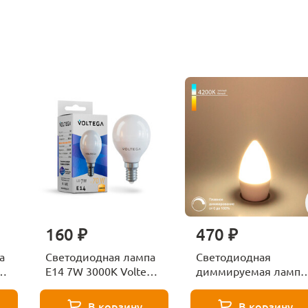
160 ₽
470 ₽
а
Светодиодная лампа
Светодиодная
ga
E14 7W 3000K Voltega
диммируемая лампа
Globe 7242
7W 4200K E14
Elektrostandard
В корзину
В корзину