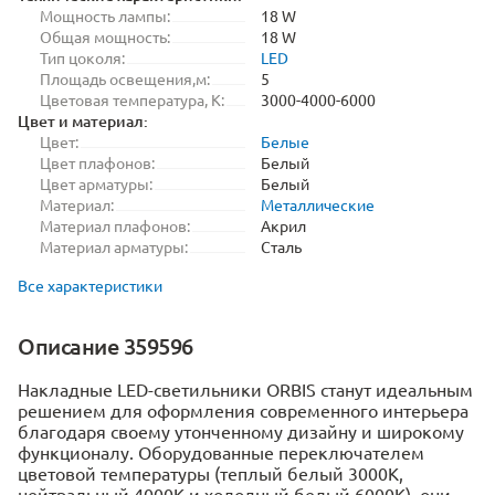
Мощность лампы:
18 W
Общая мощность:
18 W
Тип цоколя:
LED
Площадь освещения,м:
5
Цветовая температура, K:
3000-4000-6000
Цвет и материал:
Цвет:
Белые
Цвет плафонов:
Белый
Цвет арматуры:
Белый
Материал:
Металлические
Материал плафонов:
Акрил
Материал арматуры:
Сталь
Все характеристики
Описание 359596
Накладные LED-светильники ORBIS станут идеальным
решением для оформления современного интерьера
благодаря своему утонченному дизайну и широкому
функционалу. Оборудованные переключателем
цветовой температуры (теплый белый 3000K,
нейтральный 4000K и холодный белый 6000K), они