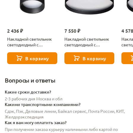
2 436 ₽
7 550 ₽
4 578
Накладной светильник
Накладной светильник
Накла
светодиодный с
светодиодный с
свето
переключателем
переключателем
пере
цветовой темперетуры
цветовой темперетуры
цвето
В корзину
В корзину
Novotech ORBIS 359593
Novotech ORBIS 359601
Novot
черный
черный
черн
Вопросы и ответы
Какие сроки доставки?
2-3 рабочих дня Москва и обл
Какими транспортными компаниями?
Сдэк, Пэк, Деловые линии, Байкал сервис, Почта России, КИТ,
Желдорэкспедиция
Как я вам могу оплатить заказ?
При получении заказа курьеру наличными либо картой по