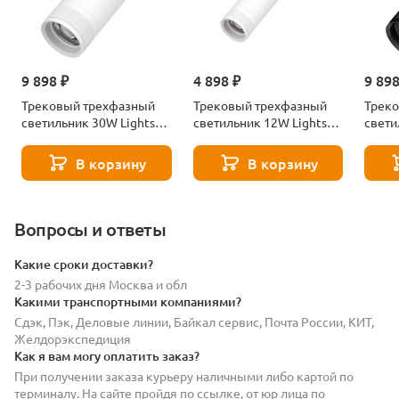
9 898 ₽
4 898 ₽
9 898
Трековый трехфазный
Трековый трехфазный
Трек
светильник 30W Lightstar
светильник 12W Lightstar
свети
Canno Pro C4306QT
Canno Pro C4126QT
Canno
В корзину
В корзину
Вопросы и ответы
Какие сроки доставки?
2-3 рабочих дня Москва и обл
Какими транспортными компаниями?
Сдэк, Пэк, Деловые линии, Байкал сервис, Почта России, КИТ,
Желдорэкспедиция
Как я вам могу оплатить заказ?
При получении заказа курьеру наличными либо картой по
терминалу. На сайте пройдя по ссылке, от юр лица по