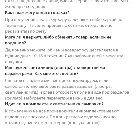
Сдэк, Пэк, Деловые линии, Байкал сервис, Почта России, КИТ,
Желдорэкспедиция
Как я вам могу оплатить заказ?
При получении заказа курьеру наличными либо картой по
терминалу. На сайте пройдя по ссылке, от юр лица по
реквизитам по счету.
Могу ли я вернуть либо обменять товар, если он не
подошел?
Да, конечно можете, обмен и возврат осуществляется в
будние дни с 10-18 в течении 7-ми рабочих дней с момента
покупки
Мне нужен светильник (люстра) с конкретными
параметрами. Как мне это сделать?
Связаться с нами и мы вас проконсультируем, если
самостоятельно выбираете раздел изделия (люстра,
светильник итд.) и слева откроется поле в виде под разделов
(фильтр) выбираете параметры важные для вас.
Идут ли в комплекте к светильнику лампочки?
К сожалению не все производители укомплектовывают
изделия лампочками. По конкретному изделию нужно
уточнять у наших менеджеров (консультантов)