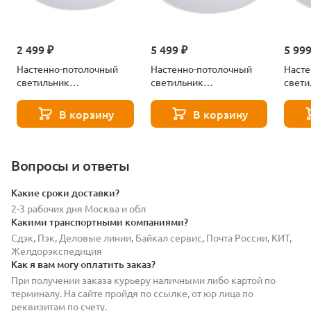
2 499 ₽
5 499 ₽
5 999
Настенно-потолочный
Настенно-потолочный
Насте
светильник
светильник
свети
светодиодный Lightstar
светодиодный Lightstar
свето
Arco Eco 225740
Arco Eco 225750
Arco 
В корзину
В корзину
Вопросы и ответы
Какие сроки доставки?
2-3 рабочих дня Москва и обл
Какими транспортными компаниями?
Сдэк, Пэк, Деловые линии, Байкал сервис, Почта России, КИТ,
Желдорэкспедиция
Как я вам могу оплатить заказ?
При получении заказа курьеру наличными либо картой по
терминалу. На сайте пройдя по ссылке, от юр лица по
реквизитам по счету.