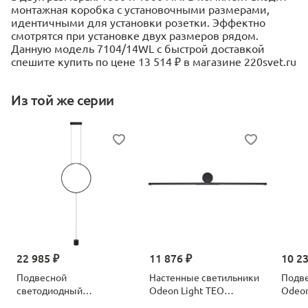
монтажная коробка с установочными размерами,
идентичными для установки розетки. Эффектно
смотрятся при установке двух размеров рядом.
Данную модель 7104/14WL с быстрой доставкой
спешите купить по цене 13 514 ₽ в магазине 220svet.ru
Из той же серии
22 985 ₽
11 876 ₽
10 2
Подвесной
Настенные светильники
Подве
светодиодный
Odeon Light TEO
Odeon
светильник Odeon Light
7103/14WL черный
брон