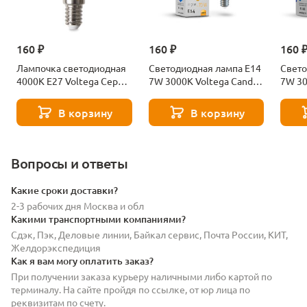
160 ₽
160 ₽
160 
Лампочка светодиодная
Светодиодная лампа E14
Свето
4000К Е27 Voltega Серия
7W 3000K Voltega Candle
7W 30
- 271 8585
7230
7242
В корзину
В корзину
Вопросы и ответы
Какие сроки доставки?
2-3 рабочих дня Москва и обл
Какими транспортными компаниями?
Сдэк, Пэк, Деловые линии, Байкал сервис, Почта России, КИТ,
Желдорэкспедиция
Как я вам могу оплатить заказ?
При получении заказа курьеру наличными либо картой по
терминалу. На сайте пройдя по ссылке, от юр лица по
реквизитам по счету.