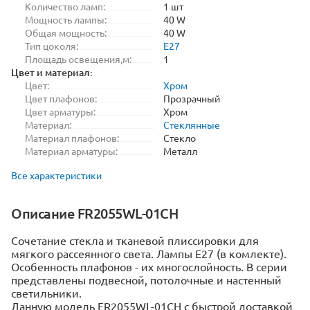
Количество ламп:
1 шт
Мощность лампы:
40 W
Общая мощность:
40 W
Тип цоколя:
E27
Площадь освещения,м:
1
Цвет и материал:
Цвет:
Хром
Цвет плафонов:
Прозрачный
Цвет арматуры:
Хром
Материал:
Стеклянные
Материал плафонов:
Стекло
Материал арматуры:
Металл
Все характеристики
Описание FR2055WL-01CH
Сочетание стекла и тканевой плиссировки для
мягкого рассеянного света. Лампы E27 (в комлекте).
Особенность плафонов - их многослойность. В серии
представлены подвесной, потолочные и настенный
светильники.
Данную модель FR2055WL-01CH с быстрой доставкой