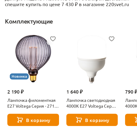
спешите купить по цене 7 430 ₽ в магазине 220svet.ru
Комплектующие
Новинка
2 190 ₽
1 640 ₽
790 
Лампочка филоментная
Лампочка светодиодная
Лампо
Е27 Voltega Серия - 271
4000К Е27 Voltega Серия
4000К
8529
- 271 8589
- 271
В корзину
В корзину