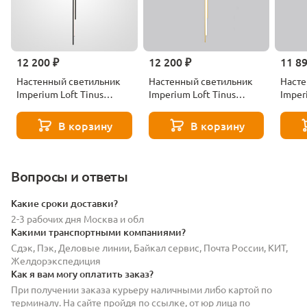
12 200 ₽
12 200 ₽
11 8
Настенный светильник
Настенный светильник
Насте
Imperium Loft Tinus
Imperium Loft Tinus
Imper
230904-23
230908-23
23090
В корзину
В корзину
Вопросы и ответы
Какие сроки доставки?
2-3 рабочих дня Москва и обл
Какими транспортными компаниями?
Сдэк, Пэк, Деловые линии, Байкал сервис, Почта России, КИТ,
Желдорэкспедиция
Как я вам могу оплатить заказ?
При получении заказа курьеру наличными либо картой по
терминалу. На сайте пройдя по ссылке, от юр лица по