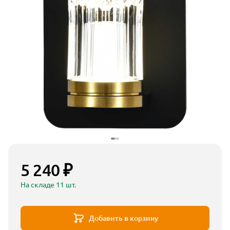
дство очистки хрусталя
5 240 ₽
На складе 11 шт.
Добавить в корзину