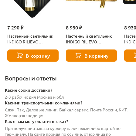
7 290 ₽
8 930 ₽
8 930
Настенный светильник
Настенный светильник
Насте
INDIGO RILIEVO
INDIGO RILIEVO
INDIG
V000201L
V000199L
V000
В корзину
В корзину
Вопросы и ответы
Какие сроки доставки?
2-3 рабочих дня Москва и обл
Какими транспортными компаниями?
Сдэк, Пэк, Деловые линии, Байкал сервис, Почта России, КИТ,
Желдорэкспедиция
Как я вам могу оплатить заказ?
При получении заказа курьеру наличными либо картой по
терминалу. На сайте пройдя по ссылке, от юр лица по