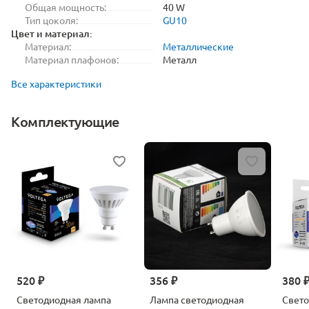
Общая мощность:
40 W
Тип цоколя:
GU10
Цвет и материал:
Материал:
Металлические
Материал плафонов:
Металл
Все характеристики
Комплектующие
520 ₽
356 ₽
380 
Светодиодная лампа
Лампа светодиодная
Свето