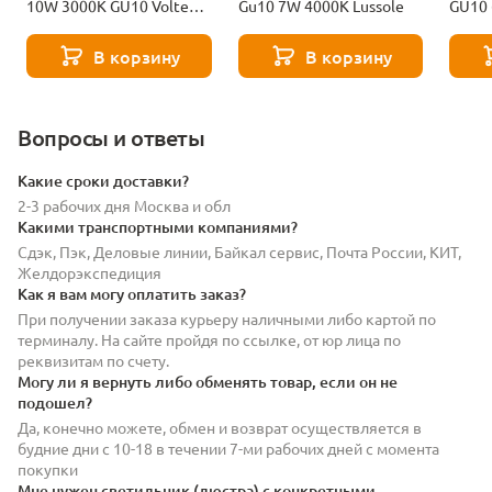
10W 3000K GU10 Voltega
Gu10 7W 4000K Lussole
GU10
Ceramics Sofit 7265
Volte
В корзину
В корзину
Вопросы и ответы
Какие сроки доставки?
2-3 рабочих дня Москва и обл
Какими транспортными компаниями?
Сдэк, Пэк, Деловые линии, Байкал сервис, Почта России, КИТ,
Желдорэкспедиция
Как я вам могу оплатить заказ?
При получении заказа курьеру наличными либо картой по
терминалу. На сайте пройдя по ссылке, от юр лица по
реквизитам по счету.
Могу ли я вернуть либо обменять товар, если он не
подошел?
Да, конечно можете, обмен и возврат осуществляется в
будние дни с 10-18 в течении 7-ми рабочих дней с момента
покупки
Мне нужен светильник (люстра) с конкретными