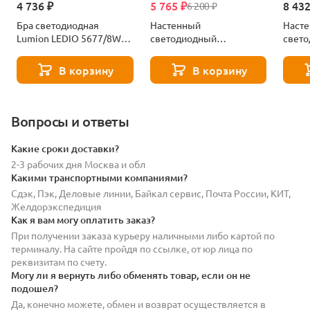
4 736 ₽
5 765 ₽
8 432
6 200 ₽
Бра светодиодная
Настенный
Наст
Lumion LEDIO 5677/8WL
светодиодный
свет
черный
светильник Lumion
свети
LEDIO 5678/8WL золотой
LEDI
В корзину
В корзину
черн
Вопросы и ответы
Какие сроки доставки?
2-3 рабочих дня Москва и обл
Какими транспортными компаниями?
Сдэк, Пэк, Деловые линии, Байкал сервис, Почта России, КИТ,
Желдорэкспедиция
Как я вам могу оплатить заказ?
При получении заказа курьеру наличными либо картой по
терминалу. На сайте пройдя по ссылке, от юр лица по
реквизитам по счету.
Могу ли я вернуть либо обменять товар, если он не
подошел?
Да, конечно можете, обмен и возврат осуществляется в