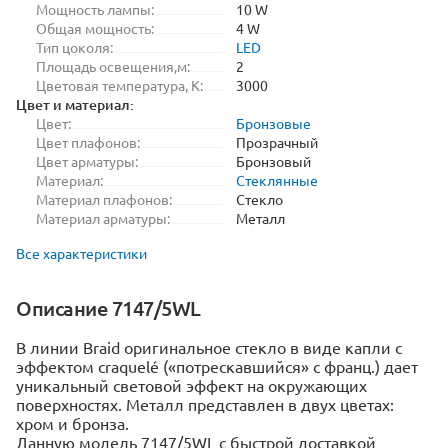
Мощность лампы:
10 W
Общая мощность:
4 W
Тип цоколя:
LED
Площадь освещения,м:
2
Цветовая температура, K:
3000
Цвет и материал:
Цвет:
Бронзовые
Цвет плафонов:
Прозрачный
Цвет арматуры:
Бронзовый
Материал:
Стеклянные
Материал плафонов:
Стекло
Материал арматуры:
Металл
Все характеристики
Описание 7147/5WL
В линии Braid оригинальное стекло в виде капли с
эффектом craquelé («потрескавшийся» с франц.) дает
уникальный световой эффект на окружающих
поверхностях. Металл представлен в двух цветах:
хром и бронза.
Данную модель 7147/5WL с быстрой доставкой