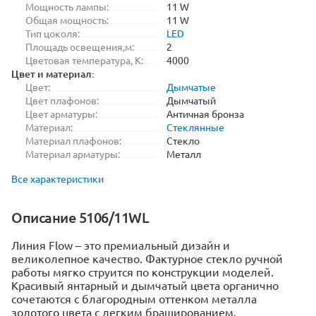
Мощность лампы:
11 W
Общая мощность:
11 W
Тип цоколя:
LED
Площадь освещения,м:
2
Цветовая температура, K:
4000
Цвет и материал:
Цвет:
Дымчатые
Цвет плафонов:
Дымчатый
Цвет арматуры:
Античная бронза
Материал:
Стеклянные
Материал плафонов:
Стекло
Материал арматуры:
Металл
Все характеристики
Описание 5106/11WL
Линия Flow – это премиальный дизайн и
великолепное качество. Фактурное стекло ручной
работы мягко струится по конструкции моделей.
Красивый янтарный и дымчатый цвета органично
сочетаются с благородным оттенком металла
золотого цвета с легким брашированием.