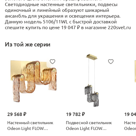
Светодиодные настенные светильники, подвесы
одиночный и линейный образуют шикарный
ансамбль для украшения и освещения интерьера.
Данную модель 5106/11WL с быстрой доставкой
спешите купить по цене 19 047 ₽ в магазине 220svet.ru
Из той же серии
29 568 ₽
19 782 ₽
19 0
Настенный светильник
Подвесной светильник
Насте
Odeon Light FLOW
Odeon Light FLOW
Odeon
5105/16WL античная
5106/11L античная
5105/