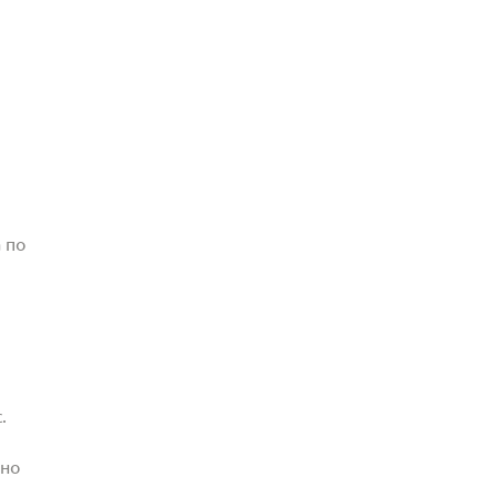
 по
.
жно