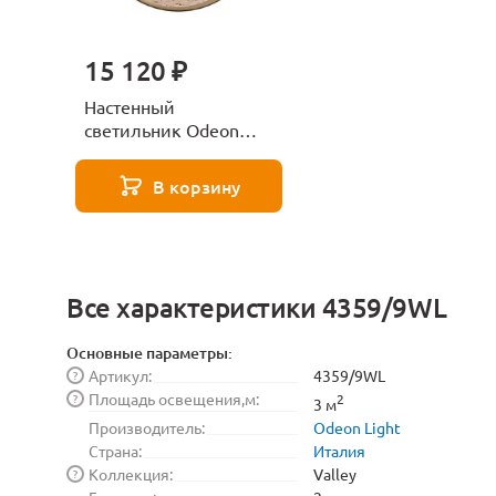
15 120 ₽
Настенный
светильник Odeon
Light Valley 6625/9WL
бронзовый
В корзину
Все характеристики 4359/9WL
Основные параметры:
Артикул:
4359/9WL
?
Площадь освещения,м:
?
2
3 м
Производитель:
Odeon Light
Страна:
Италия
Коллекция:
Valley
?