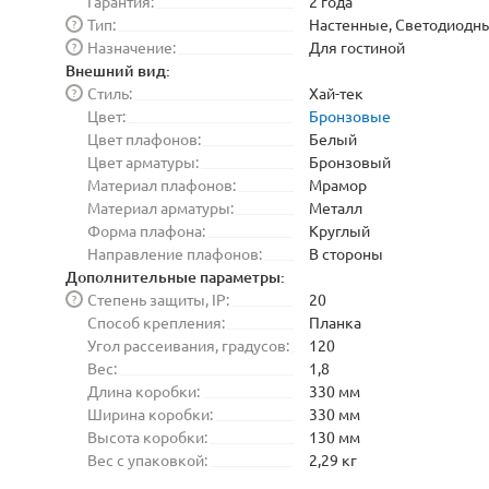
Гарантия:
2 года
Тип:
Настенные, Светодиодн
?
Назначение:
Для гостиной
?
Внешний вид:
Стиль:
Хай-тек
?
Цвет:
Бронзовые
Цвет плафонов:
Белый
Цвет арматуры:
Бронзовый
Материал плафонов:
Мрамор
Материал арматуры:
Металл
Форма плафона:
Круглый
Направление плафонов:
В стороны
Дополнительные параметры:
Степень защиты, IP:
20
?
Способ крепления:
Планка
Угол рассеивания, градусов:
120
Вес:
1,8
Длина коробки:
330 мм
Ширина коробки:
330 мм
Высота коробки:
130 мм
Вес с упаковкой:
2,29 кг