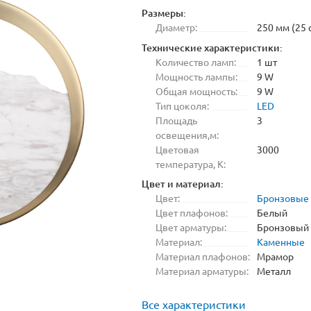
Размеры:
Диаметр:
250 мм (25 
Технические характеристики:
Количество ламп:
1 шт
Мощность лампы:
9 W
Общая мощность:
9 W
Тип цоколя:
LED
Площадь
3
освещения,м:
Цветовая
3000
температура, K:
Цвет и материал:
Цвет:
Бронзовые
Цвет плафонов:
Белый
Цвет арматуры:
Бронзовый
Материал:
Каменные
Материал плафонов:
Мрамор
Материал арматуры:
Металл
Все характеристики