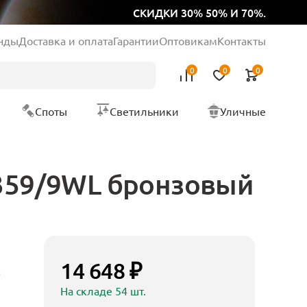
СКИДКИ 30% 50% И 70%.
нды
Доставка и оплата
Гарантии
Оптовикам
Контакты
0
0
0
Споты
Светильники
Уличные
4359/9WL бронзовый
14 648 ₽
t
На складе 54 шт.