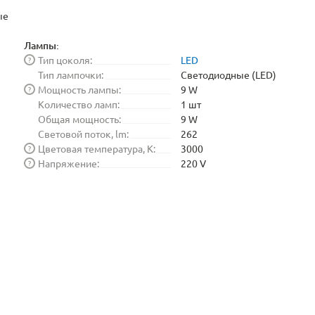
ые
Лампы:
Тип цоколя:
LED
?
Тип лампочки:
Светодиодные (LED)
Мощность лампы:
9 W
?
Количество ламп:
1 шт
Общая мощность:
9 W
Световой поток, lm:
262
Цветовая температура, K:
3000
?
Напряжение:
220 V
?