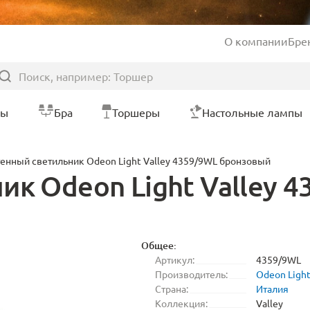
О компании
Бре
ры
Бра
Торшеры
Настольные лампы
енный светильник Odeon Light Valley 4359/9WL бронзовый
ик Odeon Light Valley 
Общее:
Артикул:
4359/9WL
Производитель:
Odeon Ligh
Страна:
Италия
Коллекция:
Valley