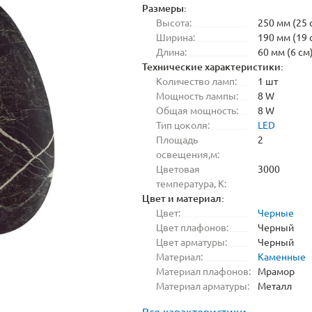
Размеры:
Высота:
250 мм (25 
Ширина:
190 мм (19 
Длина:
60 мм (6 см
Технические характеристики:
Количество ламп:
1 шт
Мощность лампы:
8 W
Общая мощность:
8 W
Тип цоколя:
LED
Площадь
2
освещения,м:
Цветовая
3000
температура, K:
Цвет и материал:
Цвет:
Черные
Цвет плафонов:
Черный
Цвет арматуры:
Черный
Материал:
Каменные
Материал плафонов:
Мрамор
Материал арматуры:
Металл
Все характеристики