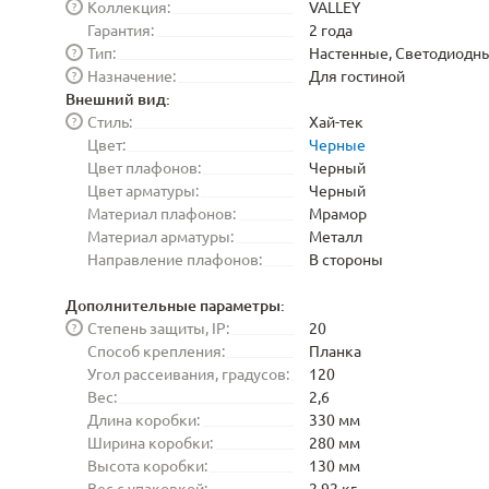
Коллекция:
VALLEY
?
Гарантия:
2 года
Тип:
Настенные, Светодиодн
?
Назначение:
Для гостиной
?
Внешний вид:
Стиль:
Хай-тек
?
Цвет:
Черные
Цвет плафонов:
Черный
Цвет арматуры:
Черный
Материал плафонов:
Мрамор
Материал арматуры:
Металл
Направление плафонов:
В стороны
Дополнительные параметры:
Степень защиты, IP:
20
?
Способ крепления:
Планка
Угол рассеивания, градусов:
120
Вес:
2,6
Длина коробки:
330 мм
Ширина коробки:
280 мм
Высота коробки:
130 мм
Вес с упаковкой:
2,92 кг