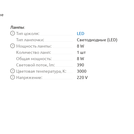
ые
Лампы:
Тип цоколя:
LED
?
Тип лампочки:
Светодиодные (LED)
Мощность лампы:
8 W
?
Количество ламп:
1 шт
Общая мощность:
8 W
Световой поток, lm:
390
Цветовая температура, K:
3000
?
Напряжение:
220 V
?