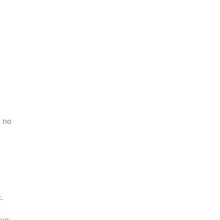
 по
.
жно