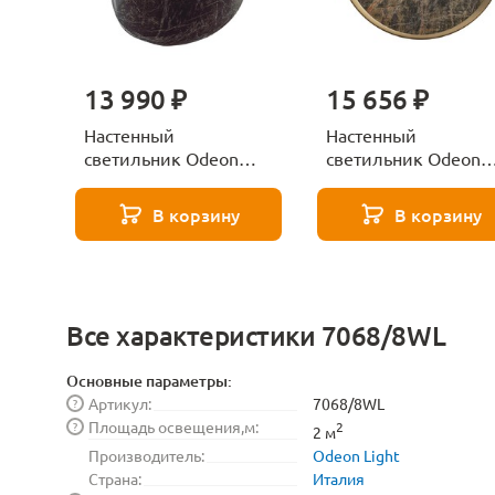
13 990 ₽
15 656 ₽
Настенный
Настенный
светильник Odeon
светильник Odeon
Light VALLEY
Light VALLEY
7068/5WL черный
7068/9WL бронзов
В корзину
В корзину
Все характеристики 7068/8WL
Основные параметры:
Артикул:
7068/8WL
?
Площадь освещения,м:
?
2
2 м
Производитель:
Odeon Light
Страна:
Италия