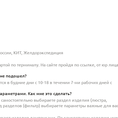
 России, КИТ, Желдорэкспедиция
той по терминалу. На сайте пройдя по ссылке, от юр лица
 не подошел?
ся в будние дни с 10-18 в течении 7-ми рабочих дней с
араметрами. Как мне это сделать?
и самостоятельно выбираете раздел изделия (люстра,
под разделов (фильтр) выбираете параметры важные для вас
ывают изделия лампочками. По конкретному изделию ну