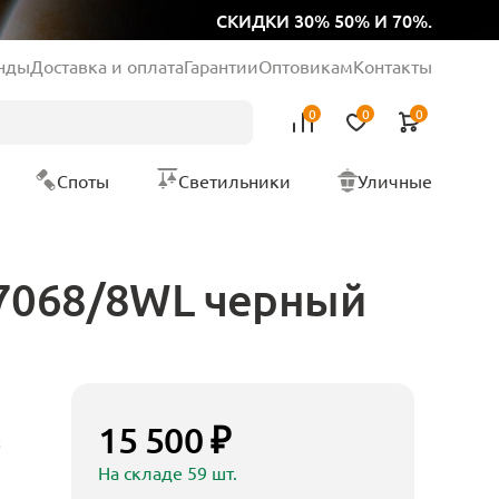
СКИДКИ 30% 50% И 70%.
нды
Доставка и оплата
Гарантии
Оптовикам
Контакты
0
0
0
Споты
Светильники
Уличные
 7068/8WL черный
15 500 ₽
t
На складе 59 шт.