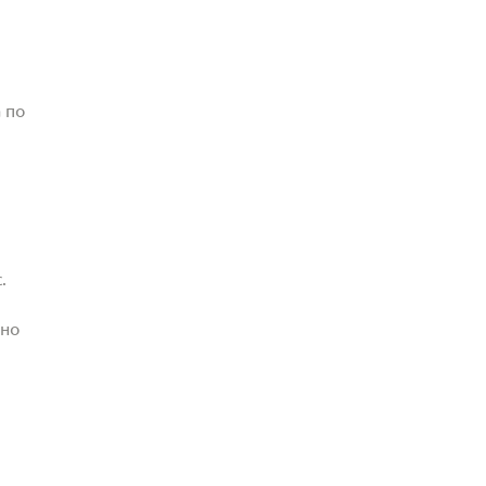
 по
.
жно