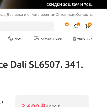
СКИДКИ 30% 50% И 70%.
нды
Доставка и оплата
Гарантии
Оптовикам
Контакты
0
0
0
Споты
Светильники
Уличные
 Dali SL6507. 341.
01
3 600 ₽
4 500 ₽