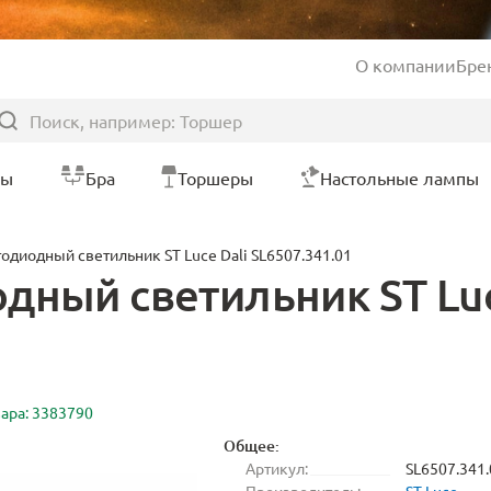
О компании
Бре
ры
Бра
Торшеры
Настольные лампы
одиодный светильник ST Luce Dali SL6507.341.01
ный светильник ST Luce
вара: 3383790
Общее:
Артикул:
SL6507.341.