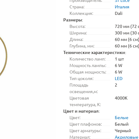
Производитель:
ST Luce
Страна:
Италия
Коллекция:
Dali
Размеры:
Высота:
720 мм (72 
Ширина:
300 мм (30 
Длина:
60 мм (6 см
Глубина, мм:
60 мм (6 см
Технические характеристики:
Количество ламп:
1 шт
Мощность лампы:
6 W
Общая мощность:
6 W
Тип цоколя:
LED
Площадь
2
освещения,м:
Цветовая
4000K
температура, K:
Цвет и материал:
Цвет:
Белые
Цвет плафонов:
Белый
Цвет арматуры:
Черный
Материал:
Акриловые