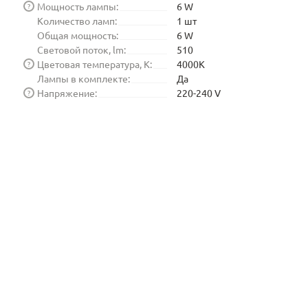
Мощность лампы:
6 W
?
Количество ламп:
1 шт
Общая мощность:
6 W
Световой поток, lm:
510
Цветовая температура, K:
4000K
?
Лампы в комплекте:
Да
Напряжение:
220-240 V
?