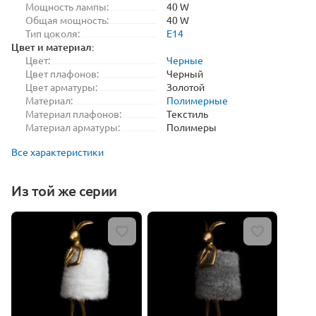
Мощность лампы:
40 W
Общая мощность:
40 W
Тип цоколя:
E14
Цвет и материал:
Цвет:
Черные
Цвет плафонов:
Черный
Цвет арматуры:
Золотой
Материал:
Полимерные
Материал плафонов:
Текстиль
Материал арматуры:
Полимеры
Все характеристики
Из той же серии