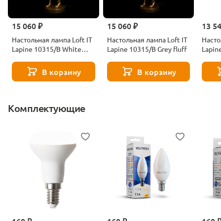
15 060 ₽
15 060 ₽
13 5
Настольная лампа Loft IT
Настольная лампа Loft IT
Насто
Lapine 10315/B White
Lapine 10315/B Grey fluff
Lapin
fluff
В корзину
В корзину
Комплектующие