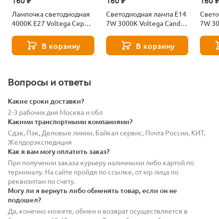
160 ₽
160 ₽
160 
Лампочка светодиодная
Светодиодная лампа E14
Свето
4000К Е27 Voltega Серия
7W 3000K Voltega Candle
7W 30
- 271 8585
7230
7242
В корзину
В корзину
Вопросы и ответы
Какие сроки доставки?
2-3 рабочих дня Москва и обл
Какими транспортными компаниями?
Сдэк, Пэк, Деловые линии, Байкал сервис, Почта России, КИТ,
Желдорэкспедиция
Как я вам могу оплатить заказ?
При получении заказа курьеру наличными либо картой по
терминалу. На сайте пройдя по ссылке, от юр лица по
реквизитам по счету.
Могу ли я вернуть либо обменять товар, если он не
подошел?
Да, конечно можете, обмен и возврат осуществляется в