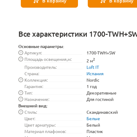
В корзину
В корзину
Все характеристики 1700-TWH+S
Основные параметры:
Артикул:
1700-TWH+SW
?
Площадь освещения,м:
?
2
2 м
Производитель:
Loft IT
Страна:
Испания
Коллекция:
Nordic
?
Гарантия:
1 год
Тип:
Декоративные
?
Назначение:
Для гостиной
?
Внешний вид:
Стиль:
Скандинавский
?
Цвет:
Белые
Цвет арматуры:
Белый
Материал плафонов:
Пластик