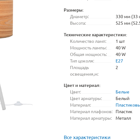
Размеры:
Диаметр:
330 мм (33 
Высота:
525 мм (52.
Технические характеристики:
Количество ламп:
1 шт
Мощность лампы:
40 W
Общая мощность:
40 W
Тип цоколя:
E27
Площадь
2
освещения,м:
Цвет и материал:
Цвет:
Белые
Цвет арматуры:
Белый
Материал:
Пластиков
Материал плафонов:
Пластик
Материал арматуры:
Металл
Все характеристики