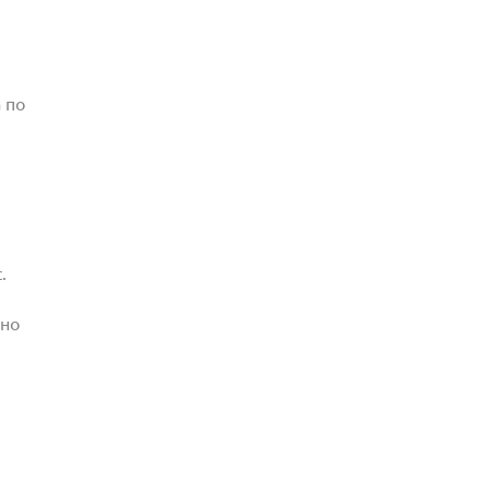
 по
.
жно