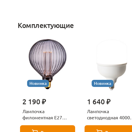
Комплектующие
Новинка
Новинка
2 190 ₽
1 640 ₽
Лампочка
Лампочка
филоментная Е27
светодиодная 4000
Voltega Серия - 271
Е27 Voltega Серия -
8529
271 8589