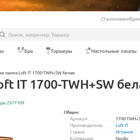
О компании
Бре
ры
Бра
Торшеры
Настольные лампы
ая лампа Loft IT 1700-TWH+SW белая
oft IT 1700-TWH+SW бел
ара: 2577109
Общее:
Артикул:
1700-TWH+
Производитель:
Loft IT
Страна:
Испания
Коллекция:
Nordic