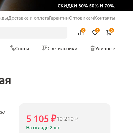
СКИДКИ 30% 50% И 70%.
нды
Доставка и оплата
Гарантии
Оптовикам
Контакты
0
0
0
Споты
Светильники
Уличные
ая
SW
5 105 ₽
10 210 ₽
На складе 2 шт.