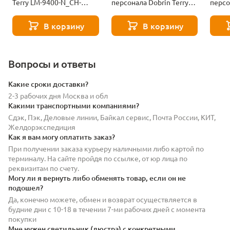
Terry LM-9400-N_CH-
персонала Dobrin Terry
персо
M_EL-brown-11379
LM-9400-N_CH-M_V-MJ9-
LM-94
101-11388
black
В корзину
В корзину
Вопросы и ответы
Какие сроки доставки?
2-3 рабочих дня Москва и обл
Какими транспортными компаниями?
Сдэк, Пэк, Деловые линии, Байкал сервис, Почта России, КИТ,
Желдорэкспедиция
Как я вам могу оплатить заказ?
При получении заказа курьеру наличными либо картой по
терминалу. На сайте пройдя по ссылке, от юр лица по
реквизитам по счету.
Могу ли я вернуть либо обменять товар, если он не
подошел?
Да, конечно можете, обмен и возврат осуществляется в
будние дни с 10-18 в течении 7-ми рабочих дней с момента
покупки
Мне нужен светильник (люстра) с конкретными