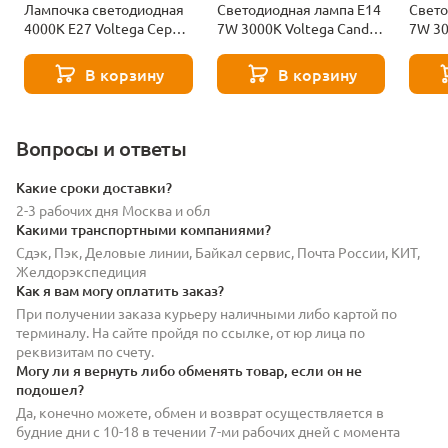
Лампочка светодиодная
Светодиодная лампа E14
Свето
4000К Е27 Voltega Серия
7W 3000K Voltega Candle
7W 30
- 271 8585
7230
7242
В корзину
В корзину
Вопросы и ответы
Какие сроки доставки?
2-3 рабочих дня Москва и обл
Какими транспортными компаниями?
Сдэк, Пэк, Деловые линии, Байкал сервис, Почта России, КИТ,
Желдорэкспедиция
Как я вам могу оплатить заказ?
При получении заказа курьеру наличными либо картой по
терминалу. На сайте пройдя по ссылке, от юр лица по
реквизитам по счету.
Могу ли я вернуть либо обменять товар, если он не
подошел?
Да, конечно можете, обмен и возврат осуществляется в
будние дни с 10-18 в течении 7-ми рабочих дней с момента