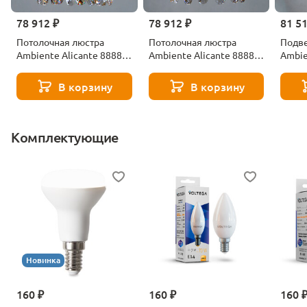
78 912 ₽
78 912 ₽
81 5
Потолочная люстра
Потолочная люстра
Подве
Ambiente Alicante 8888/3
Ambiente Alicante 8888/3
Ambie
PL PB Tear Drop
PL AB Tear Drop
CL PB
В корзину
В корзину
Комплектующие
Новинка
160 ₽
160 ₽
160 