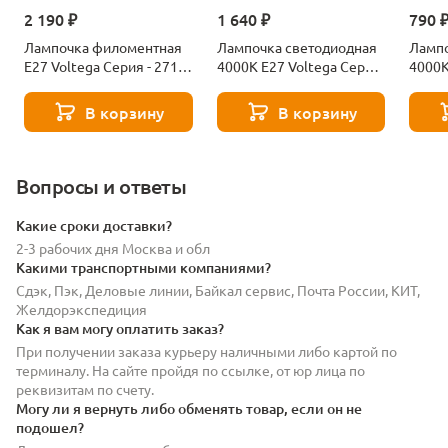
2 190 ₽
1 640 ₽
790 
Лампочка филоментная
Лампочка светодиодная
Лампо
Е27 Voltega Серия - 271
4000К Е27 Voltega Серия
4000К
8529
- 271 8589
- 271
В корзину
В корзину
Вопросы и ответы
Какие сроки доставки?
2-3 рабочих дня Москва и обл
Какими транспортными компаниями?
Сдэк, Пэк, Деловые линии, Байкал сервис, Почта России, КИТ,
Желдорэкспедиция
Как я вам могу оплатить заказ?
При получении заказа курьеру наличными либо картой по
терминалу. На сайте пройдя по ссылке, от юр лица по
реквизитам по счету.
Могу ли я вернуть либо обменять товар, если он не
подошел?