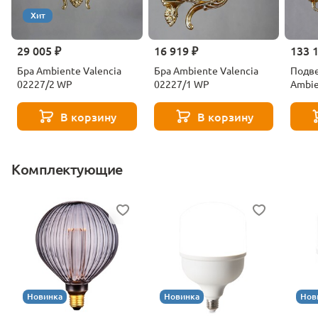
Хит
29 005 ₽
16 919 ₽
133 
Бра Ambiente Valencia
Бра Ambiente Valencia
Подве
02227/2 WP
02227/1 WP
Ambie
0222
В корзину
В корзину
Комплектующие
Новинка
Новинка
Нов