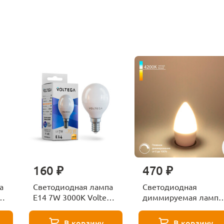
160 ₽
470 ₽
а
Светодиодная лампа
Светодиодная
ga
E14 7W 3000K Voltega
диммируемая лампа
Globe 7242
7W 4200K E14
Elektrostandard
В корзину
В корзину