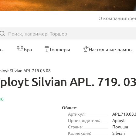
О компании
Бре
ры
Бра
Торшеры
Настольные лампы
oyt Silvian APL.719.03.08
oyt Silvian APL. 719. 03
10
Общее:
Артикул:
APL.719.03.
Производитель:
Aployt
Страна:
Польша
Коллекция:
Silvian