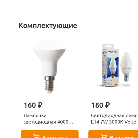
Комплектующие
160 ₽
160 ₽
Лампочка
Светодиодная ламп
светодиодная 4000К
E14 7W 3000K Volte
Е27 Voltega Серия -
Candle 7230
271 8585
В корзину
В корзину