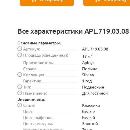
Все характеристики APL.719.03.08
Основные параметры:
Артикул:
APL.719.03.08
?
Площадь освещения,м:
?
2
17 м
Производитель:
Aployt
Страна:
Польша
Коллекция:
Silvian
?
Гарантия:
1 год
Тип:
Подвесные
?
Назначение:
Для гостиной
?
Внешний вид:
Стиль:
Классика
?
Цвет:
Белые
Цвет плафонов:
Белый
Цвет арматуры:
Золотой
Материал плафонов:
Ткань