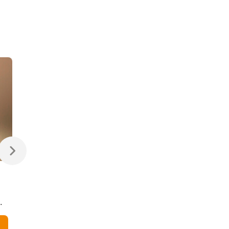
470 ₽
470 ₽
Светодиодная лампа
Светодиодная
Свеча на ветру
диммируемая лампа
Dimmable CW35 7W
7W 4200K E14
4200K E14
Elektrostandard
В корзину
В корзину