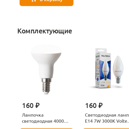
Комплектующие
160 ₽
160 ₽
Лампочка
Светодиодная ламп
светодиодная 4000К
E14 7W 3000K Volte
Е27 Voltega Серия -
Candle 7230