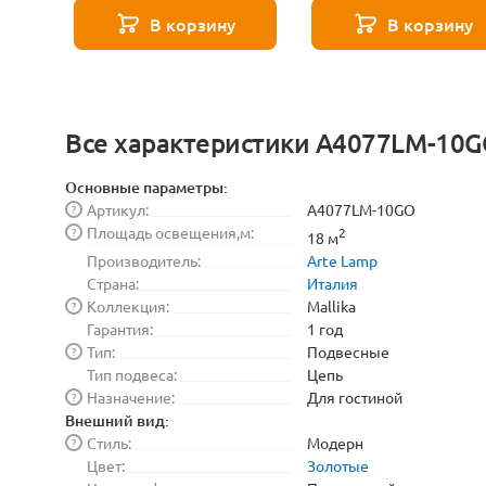
271 8585
В корзину
В корзину
Все характеристики A4077LM-10
Основные параметры:
Артикул:
A4077LM-10GO
?
Площадь освещения,м:
?
2
18 м
Производитель:
Arte Lamp
Страна:
Италия
Коллекция:
Mallika
?
Гарантия:
1 год
Тип:
Подвесные
?
Тип подвеса:
Цепь
Назначение:
Для гостиной
?
Внешний вид:
Стиль:
Модерн
?
Цвет:
Золотые