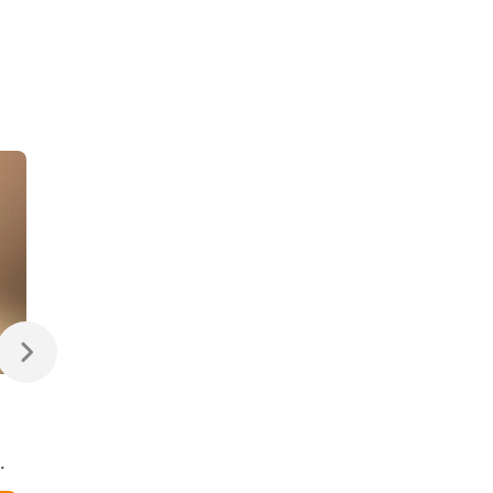
470 ₽
470 ₽
Светодиодная лампа
Светодиодная
Свеча на ветру
диммируемая лампа
Dimmable CW35 7W
7W 4200K E14