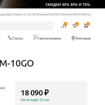
СКИДКИ 30% 50% И 70%.
нды
Доставка и оплата
Гарантии
Оптовикам
Контакты
0
0
0
Споты
Светильники
Уличные
LM-10GO
0GO
18 090 ₽
На складе 52 шт.