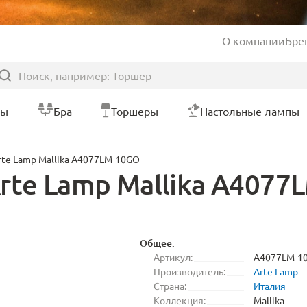
О компании
Бре
ры
Бра
Торшеры
Настольные лампы
rte Lamp Mallika A4077LM-10GO
rte Lamp Mallika A4077
Общее:
Артикул:
A4077LM-1
Производитель:
Arte Lamp
Страна:
Италия
Коллекция:
Mallika