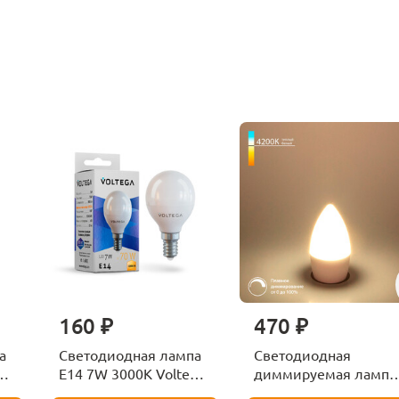
160 ₽
470 ₽
а
Светодиодная лампа
Светодиодная
ga
E14 7W 3000K Voltega
диммируемая лампа
Globe 7242
7W 4200K E14