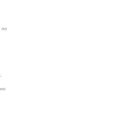
 по
.
жно