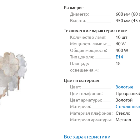
Размеры:
Диаметр:
600 мм (60 
Высота:
450 мм (45 
Технические характеристики:
Количество ламп:
10 шт
Мощность лампы:
40 W
Общая мощность:
400 W
Тип цоколя:
E14
Площадь
18
освещения,м:
Цвет и материал:
Цвет:
Золотые
Цвет плафонов:
Прозрачны
Цвет арматуры:
Золотой
Материал:
Стеклянны
Материал плафонов:
Стекло
Материал арматуры:
Металл
Все характеристики