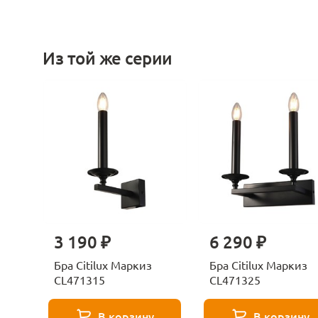
Из той же серии
3 190 ₽
6 290 ₽
Бра Citilux Маркиз
Бра Citilux Маркиз
CL471315
CL471325
В корзину
В корзину