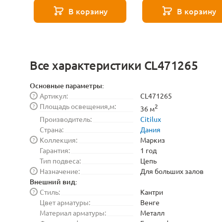
271 8585
В корзину
В корзину
Все характеристики CL471265
Основные параметры:
Артикул:
CL471265
?
Площадь освещения,м:
?
2
36 м
Производитель:
Citilux
Страна:
Дания
Коллекция:
Маркиз
?
Гарантия:
1 год
Тип подвеса:
Цепь
Назначение:
Для больших залов
?
Внешний вид:
Стиль:
Кантри
?
Цвет арматуры:
Венге
Материал арматуры:
Металл