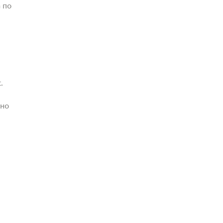
 по
.
жно