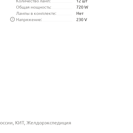
Количество ламп:
12 шт
Общая мощность:
720 W
Лампы в комплекте:
Нет
Напряжение:
230 V
?
 России, КИТ, Желдорэкспедиция