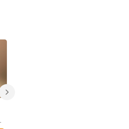
470 ₽
470 ₽
Светодиодная лампа
Светодиодная
Свеча на ветру
диммируемая лампа
Dimmable CW35 7W
7W 4200K E14