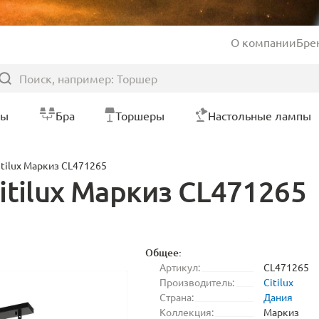
О компании
Бре
ры
Бра
Торшеры
Настольные лампы
tilux Маркиз CL471265
itilux Маркиз CL471265
Общее:
Артикул:
CL471265
Производитель:
Citilux
Страна:
Дания
Коллекция:
Маркиз