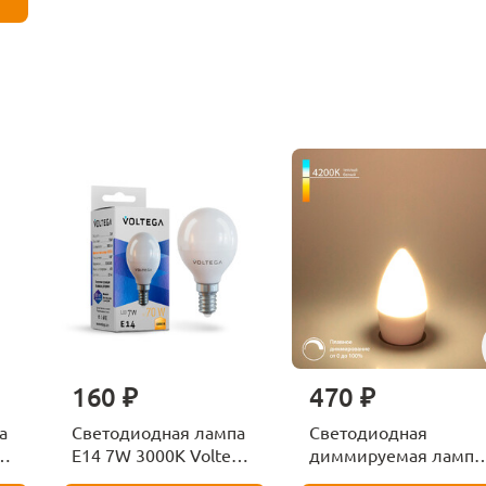
160 ₽
470 ₽
а
Светодиодная лампа
Светодиодная
ga
E14 7W 3000K Voltega
диммируемая лампа
Globe 7242
7W 4200K E14