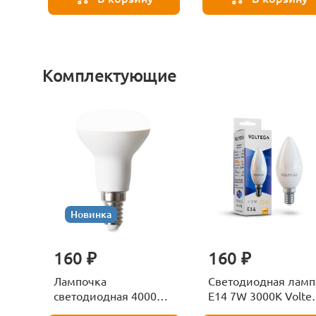
Комплектующие
Новинка
160 ₽
160 ₽
Лампочка
Светодиодная ламп
светодиодная 4000К
E14 7W 3000K Volte
Е27 Voltega Серия -
Candle 7230