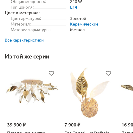
Общая мощность:
240 W
Тип цоколя:
E14
Цвет и материал:
Цвет арматуры:
Золотой
Материал:
Керамические
Материал арматуры:
Металл
Все характеристики
Из той же серии
39 900 ₽
7 900 ₽
16 9
Потолочная люстра
Бра Crystal Lux Stefania
Потол