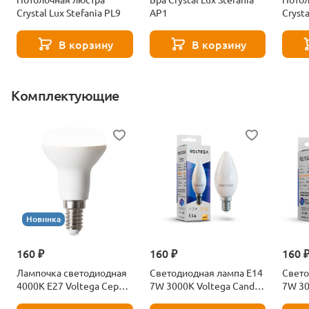
Crystal Lux Stefania PL9
AP1
Crysta
В корзину
В корзину
Комплектующие
Новинка
160 ₽
160 ₽
160 
Лампочка светодиодная
Светодиодная лампа E14
Свето
4000К Е27 Voltega Серия
7W 3000K Voltega Candle
7W 30
- 271 8585
7230
7242